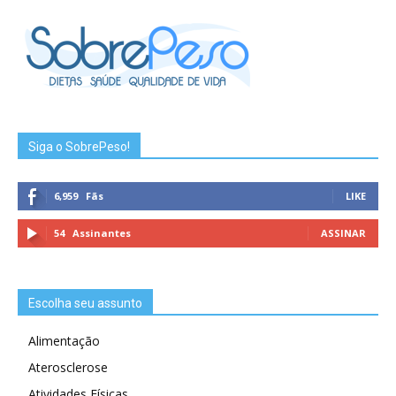
Siga o SobrePeso!
6,959
Fãs
LIKE
54
Assinantes
ASSINAR
Escolha seu assunto
Alimentação
Aterosclerose
Atividades Físicas