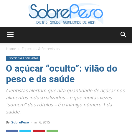
Sobre
Home
Especiais & Entrevistas
Especiais & Entrevistas
O açúcar “oculto”: vilão do
Peso
peso e da saúde
Cientistas alertam que alta quantidade de açúcar nos
alimentos industrializados – e que muitas vezes
“somem” dos rótulos – é o inimigo número 1 da
saúde.
By
SobrePeso
-
jan 6, 2015