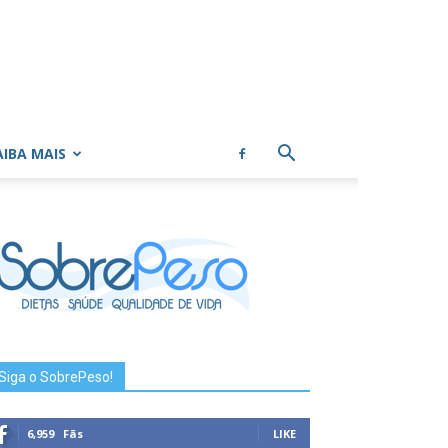
AIBA MAIS
Siga o SobrePeso!
6,959
Fãs
LIKE