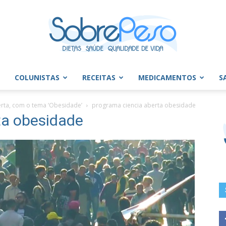
COLUNISTAS
RECEITAS
MEDICAMENTOS
S
Sobre
erta, com o tema ‘Obesidade’
programa ciencia aberta obesidade
ta obesidade
Peso