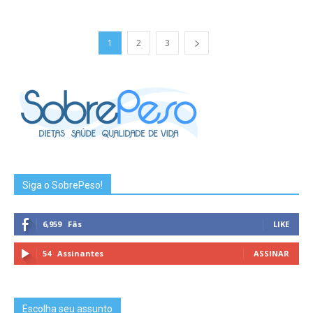
1
2
3
Siga o SobrePeso!
6,959
Fãs
LIKE
54
Assinantes
ASSINAR
Escolha seu assunto