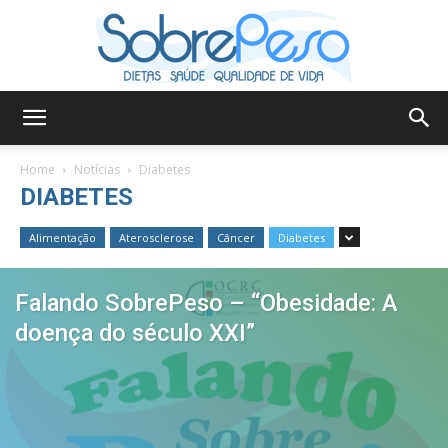
Sobre
Home
Notícias
Diabetes
DIABETES
Peso
Alimentação
Aterosclerose
Câncer
Diabetes
Falando SobrePeso – “Obesidade: A
doença do século XXI”