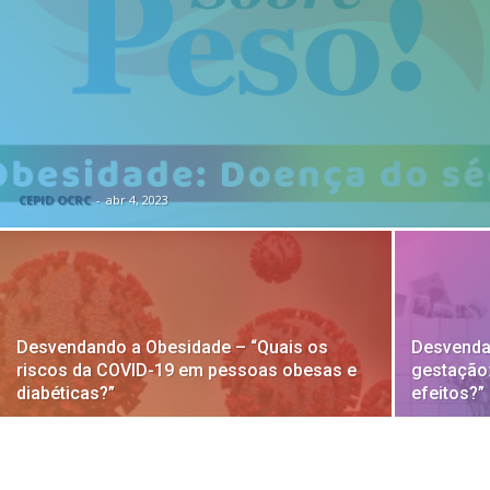
CEPID OCRC
-
abr 4, 2023
Desvendando a Obesidade – “Quais os
Desvenda
riscos da COVID-19 em pessoas obesas e
gestação:
diabéticas?”
efeitos?”