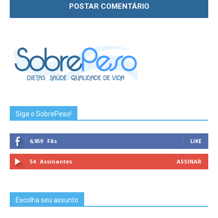
Siga o SobrePeso!
6,959
Fãs
LIKE
54
Assinantes
ASSINAR
Escolha seu assunto