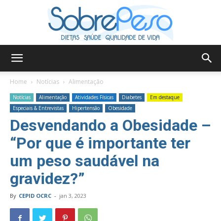
Sobre
Home
Notícias
Alimentação
Notícias
Alimentação
Atividades Físicas
Diabetes
Em destaque
Especiais & Entrevistas
Hipertensão
Obesidade
Peso
Desvendando a Obesidade –
“Por que é importante ter
um peso saudável na
gravidez?”
By
CEPID OCRC
-
jan 3, 2023