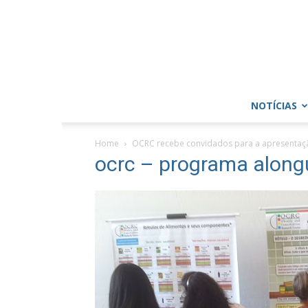
NOTÍCIAS
Home
OCRC recebe convidados para a apresentaç
ocrc – programa along