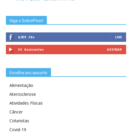
Siga o SobrePeso!
6,959
Fãs
LIKE
54
Assinantes
ASSINAR
Escolha seu assunto
Alimentação
Aterosclerose
Atividades Físicas
Câncer
Colunistas
Covid-19