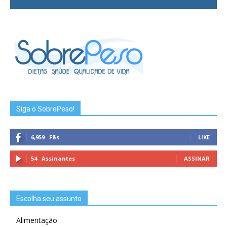
Siga o SobrePeso!
6,959
Fãs
LIKE
54
Assinantes
ASSINAR
Escolha seu assunto
Alimentação