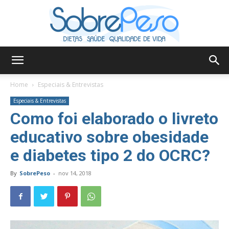
Sobre
Home
Especiais & Entrevistas
Especiais & Entrevistas
Como foi elaborado o livreto
Peso
educativo sobre obesidade
e diabetes tipo 2 do OCRC?
By
SobrePeso
-
nov 14, 2018