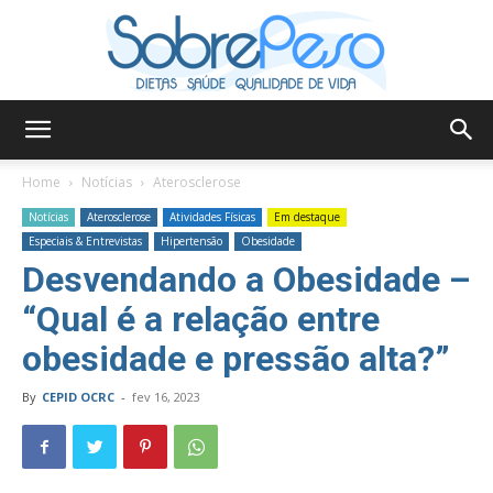
Sobre
Home
Notícias
Aterosclerose
Notícias
Aterosclerose
Atividades Físicas
Em destaque
Especiais & Entrevistas
Hipertensão
Obesidade
Peso
Desvendando a Obesidade –
“Qual é a relação entre
obesidade e pressão alta?”
By
CEPID OCRC
-
fev 16, 2023