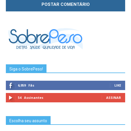
Siga o SobrePeso!
6,959
Fãs
LIKE
54
Assinantes
ASSINAR
Escolha seu assunto