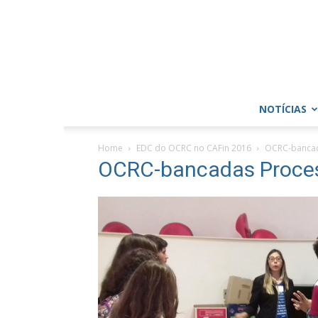
NOTÍCIAS
Home
EDC do OCRC no CAFin 2016
OCRC-bancad
OCRC-bancadas Proces