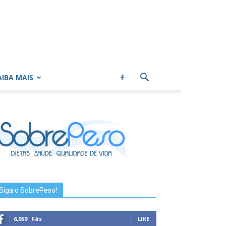
AIBA MAIS
Siga o SobrePeso!
6,959
Fãs
LIKE