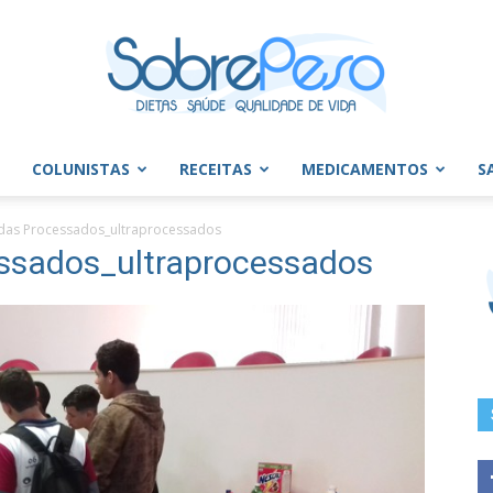
COLUNISTAS
RECEITAS
MEDICAMENTOS
S
Sobre
as Processados_ultraprocessados
sados_ultraprocessados
Peso