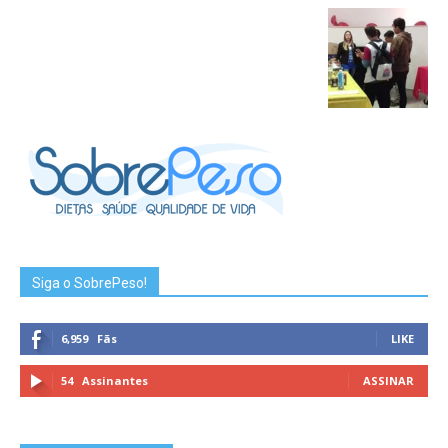
Siga o SobrePeso!
6,959
Fãs
LIKE
54
Assinantes
ASSINAR