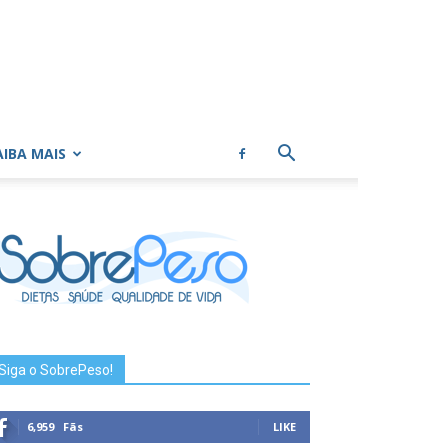
AIBA MAIS
Siga o SobrePeso!
6,959
Fãs
LIKE