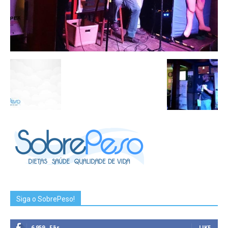
Siga o SobrePeso!
6,959
Fãs
LIKE