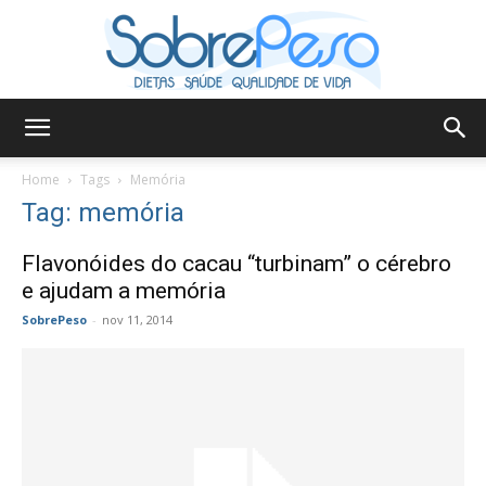
Sobre
Home
Tags
Memória
Tag: memória
Peso
Flavonóides do cacau “turbinam” o cérebro
e ajudam a memória
SobrePeso
-
nov 11, 2014