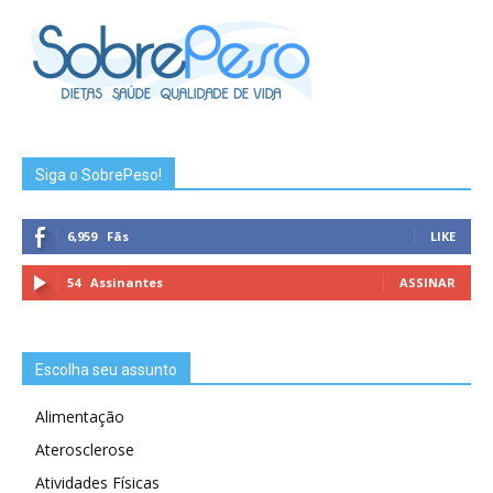
Siga o SobrePeso!
6,959
Fãs
LIKE
54
Assinantes
ASSINAR
Escolha seu assunto
Alimentação
Aterosclerose
Atividades Físicas