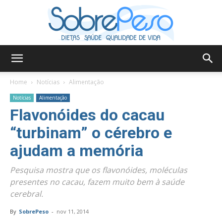
Sobre
Home
Notícias
Alimentação
Notícias
Alimentação
Flavonóides do cacau
Peso
“turbinam” o cérebro e
ajudam a memória
Pesquisa mostra que os flavonóides, moléculas
presentes no cacau, fazem muito bem à saúde
cerebral.
By
SobrePeso
-
nov 11, 2014