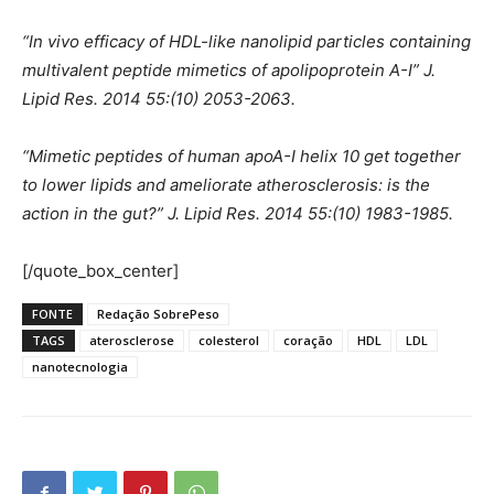
“In vivo efficacy of HDL-like nanolipid particles containing
multivalent peptide mimetics of apolipoprotein A-I” J.
Lipid Res. 2014 55:(10) 2053-2063.
“Mimetic peptides of human apoA-I helix 10 get together
to lower lipids and ameliorate atherosclerosis: is the
action in the gut?” J. Lipid Res. 2014 55:(10) 1983-1985.
[/quote_box_center]
FONTE
Redação SobrePeso
TAGS
aterosclerose
colesterol
coração
HDL
LDL
nanotecnologia