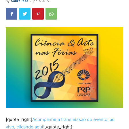
By
SobrePeso
-
jan 7, 2015
[quote_right]
Acompanhe a transmissão do evento, ao
vivo, clicando aqui!
[/quote_right]