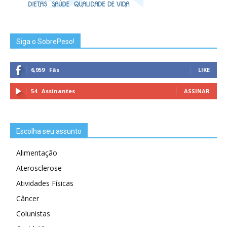
Siga o SobrePeso!
6,959
Fãs
LIKE
54
Assinantes
ASSINAR
Escolha seu assunto
Alimentação
Aterosclerose
Atividades Físicas
Câncer
Colunistas