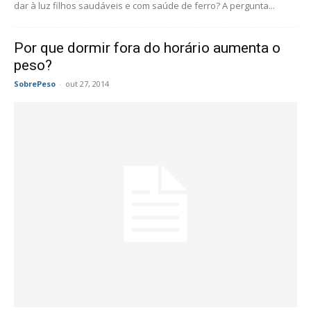
dar à luz filhos saudáveis e com saúde de ferro? A pergunta...
Por que dormir fora do horário aumenta o
peso?
SobrePeso
-
out 27, 2014