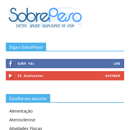
Siga o SobrePeso!
6,959
Fãs
LIKE
54
Assinantes
ASSINAR
Escolha seu assunto
Alimentação
Aterosclerose
Atividades Físicas